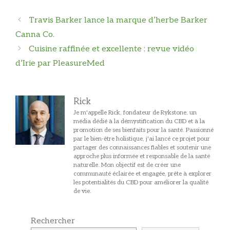
Navigation
Travis Barker lance la marque d’herbe Barker
des
Canna Co.
articles
Cuisine raffinée et excellente : revue vidéo
d’Irie par PleasureMed
Rick
Je m'appelle Rick, fondateur de Rykstone, un
média dédié à la démystification du CBD et à la
promotion de ses bienfaits pour la santé. Passionné
par le bien-être holistique, j'ai lancé ce projet pour
partager des connaissances fiables et soutenir une
approche plus informée et responsable de la santé
naturelle. Mon objectif est de créer une
communauté éclairée et engagée, prête à explorer
les potentialités du CBD pour améliorer la qualité
de vie.
Rechercher