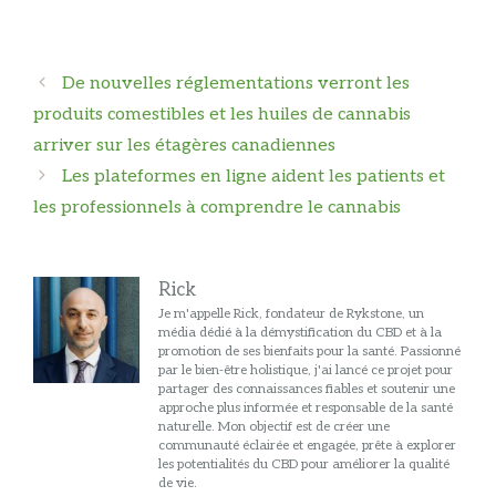
Navigation
De nouvelles réglementations verront les
des
produits comestibles et les huiles de cannabis
articles
arriver sur les étagères canadiennes
Les plateformes en ligne aident les patients et
les professionnels à comprendre le cannabis
Rick
Je m'appelle Rick, fondateur de Rykstone, un
média dédié à la démystification du CBD et à la
promotion de ses bienfaits pour la santé. Passionné
par le bien-être holistique, j'ai lancé ce projet pour
partager des connaissances fiables et soutenir une
approche plus informée et responsable de la santé
naturelle. Mon objectif est de créer une
communauté éclairée et engagée, prête à explorer
les potentialités du CBD pour améliorer la qualité
de vie.