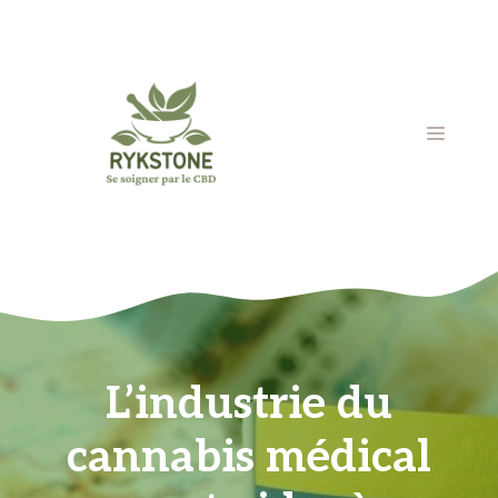
Aller
au
contenu
MENU
L’industrie du
cannabis médical