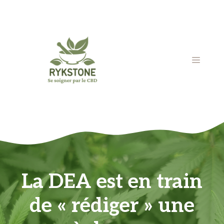
Aller
au
contenu
MENU
La DEA est en train
de « rédiger » une