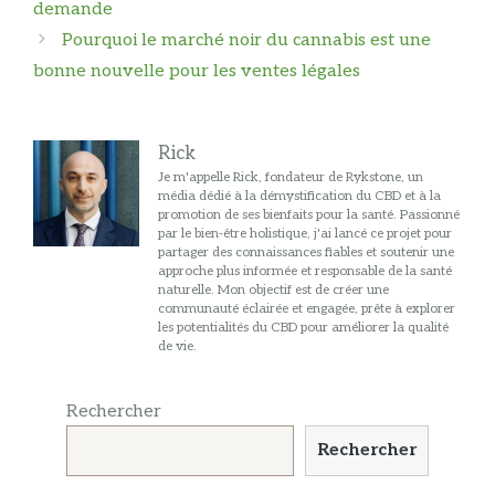
des
demande
articles
Pourquoi le marché noir du cannabis est une
bonne nouvelle pour les ventes légales
Rick
Je m'appelle Rick, fondateur de Rykstone, un
média dédié à la démystification du CBD et à la
promotion de ses bienfaits pour la santé. Passionné
par le bien-être holistique, j'ai lancé ce projet pour
partager des connaissances fiables et soutenir une
approche plus informée et responsable de la santé
naturelle. Mon objectif est de créer une
communauté éclairée et engagée, prête à explorer
les potentialités du CBD pour améliorer la qualité
de vie.
Rechercher
Rechercher