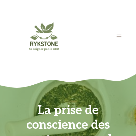
Aller
au
contenu
MENU
La prise de
conscience des