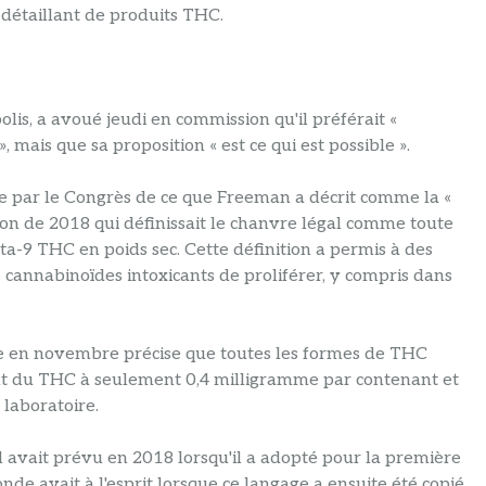
détaillant de produits THC.
is, a avoué jeudi en commission qu'il préférait «
, mais que sa proposition « est ce qui est possible ».
re par le Congrès de ce que Freeman a décrit comme la «
ation de 2018 qui définissait le chanvre légal comme toute
ta-9 THC en poids sec. Cette définition a permis à des
 cannabinoïdes intoxicants de proliférer, y compris dans
ée en novembre précise que toutes les formes de THC
ant du THC à seulement 0,4 milligramme par contenant et
laboratoire.
l avait prévu en 2018 lorsqu'il a adopté pour la première
monde avait à l'esprit lorsque ce langage a ensuite été copié