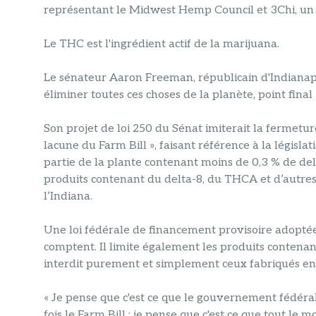
représentant le Midwest Hemp Council et 3Chi, un 
Le THC est l'ingrédient actif de la marijuana.
Le sénateur Aaron Freeman, républicain d'Indianapol
éliminer toutes ces choses de la planète, point final »
Son projet de loi 250 du Sénat imiterait la fermetu
lacune du Farm Bill », faisant référence à la législ
partie de la plante contenant moins de 0,3 % de del
produits contenant du delta-8, du THCA et d’autres
l’Indiana.
Une loi fédérale de financement provisoire adopt
comptent. Il limite également les produits conten
interdit purement et simplement ceux fabriqués en 
« Je pense que c'est ce que le gouvernement fédéra
fois le Farm Bill ; je pense que c'est ce que tout le 