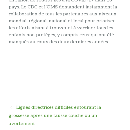
en raison de retards liés à la COVID-19 dans 18
pays. Le CDC et l’OMS demandent instamment la
collaboration de tous les partenaires aux niveaux
mondial, régional, national et local pour prioriser
les efforts visant à trouver et à vacciner tous les
enfants non protégés, y compris ceux qui ont été
manqués au cours des deux dernières années.
Navigation
Lignes directrices difficiles entourant la
des
grossesse après une fausse couche ou un
articles
avortement