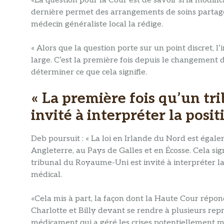
«La question pour la Cour est de savoir si la modific
dernière permet des arrangements de soins partagés,
médecin généraliste local la rédige.
« Alors que la question porte sur un point discret,
large. C’est la première fois depuis le changement d
déterminer ce que cela signifie.
« La première fois qu’un t
invité à interpréter la posit
Deb poursuit : « La loi en Irlande du Nord est égale
Angleterre, au Pays de Galles et en Écosse. Cela sig
tribunal du Royaume-Uni est invité à interpréter la 
médical.
«Cela mis à part, la façon dont la Haute Cour répond
Charlotte et Billy devant se rendre à plusieurs repr
médicament qui a géré les crises potentiellement mo