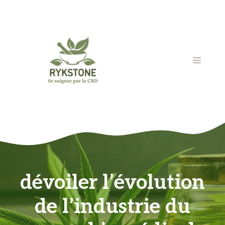
Aller
au
contenu
MENU
dévoiler l’évolution
de l’industrie du