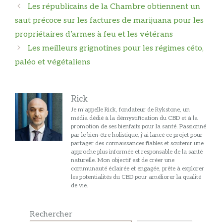
Navigation
Les républicains de la Chambre obtiennent un
des
saut précoce sur les factures de marijuana pour les
articles
propriétaires d’armes à feu et les vétérans
Les meilleurs grignotines pour les régimes céto,
paléo et végétaliens
Rick
Je m'appelle Rick, fondateur de Rykstone, un
média dédié à la démystification du CBD et à la
promotion de ses bienfaits pour la santé. Passionné
par le bien-être holistique, j'ai lancé ce projet pour
partager des connaissances fiables et soutenir une
approche plus informée et responsable de la santé
naturelle. Mon objectif est de créer une
communauté éclairée et engagée, prête à explorer
les potentialités du CBD pour améliorer la qualité
de vie.
Rechercher