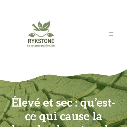
Aller
au
contenu
MENU
Élevé et sec : qu’est-
ce qui cause la