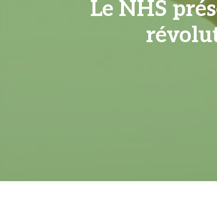
Le NHS prése
révolu