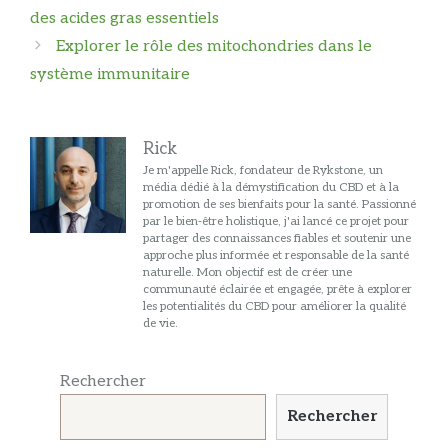
des
des acides gras essentiels
articles
Explorer le rôle des mitochondries dans le
système immunitaire
Rick
Je m'appelle Rick, fondateur de Rykstone, un
média dédié à la démystification du CBD et à la
promotion de ses bienfaits pour la santé. Passionné
par le bien-être holistique, j'ai lancé ce projet pour
partager des connaissances fiables et soutenir une
approche plus informée et responsable de la santé
naturelle. Mon objectif est de créer une
communauté éclairée et engagée, prête à explorer
les potentialités du CBD pour améliorer la qualité
de vie.
Rechercher
Rechercher