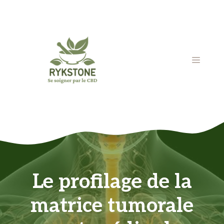
Aller
au
contenu
MENU
Le profilage de la
matrice tumorale