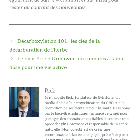
également de suivre
@cannariver
sur Insta pour
rester au courant des nouveautés.
Navigation
Décarboxylation 101 : les clés de la
des
décarburation de l'herbe
articles
Le bien-être d'Urmawm : du cannabis à faible
dose pour une vie active
Rick
Je m'appelle Rick, fondateur de Rykstone, un
média dédié à la démystification du CBD et à la
promotion de ses bienfaits pour la santé. Passionné
par le bien-être holistique, j'ai lancé ce projet pour
partager des connaissances fiables et soutenir une
approche plus informée et responsable de la santé
naturelle. Mon objectif est de créer une
communauté éclairée et engagée, prête à explorer