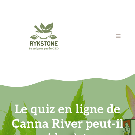
Aller
au
contenu
MENU
Le quiz en ligne de
Canna River peut-il