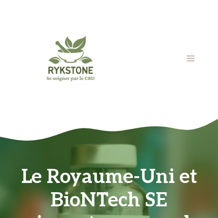
Aller
au
contenu
MENU
Le Royaume-Uni et
BioNTech SE