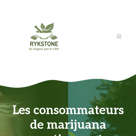
Aller
au
contenu
MENU
Les consommateurs
de marijuana