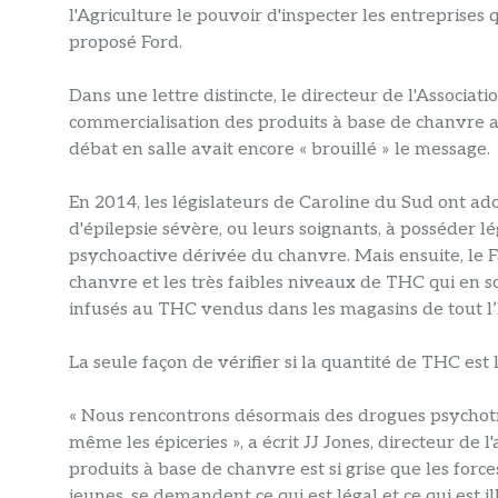
l'Agriculture le pouvoir d'inspecter les entreprise
proposé Ford.
Dans une lettre distincte, le directeur de l'Associat
commercialisation des produits à base de chanvre avai
débat en salle avait encore « brouillé » le message.
En 2014, les législateurs de Caroline du Sud ont adop
d'épilepsie sévère, ou leurs soignants, à posséder 
psychoactive dérivée du chanvre. Mais ensuite, le F
chanvre et les très faibles niveaux de THC qui en so
infusés au THC vendus dans les magasins de tout l’
La seule façon de vérifier si la quantité de THC est l
« Nous rencontrons désormais des drogues psychotro
même les épiceries », a écrit JJ Jones, directeur de l
produits à base de chanvre est si grise que les force
jeunes, se demandent ce qui est légal et ce qui est ill