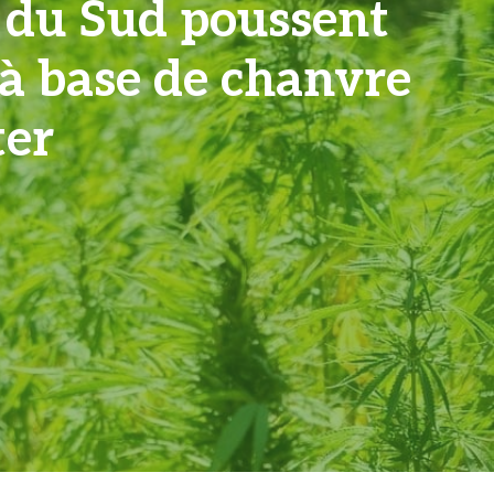
e du Sud poussent
s à base de chanvre
ter