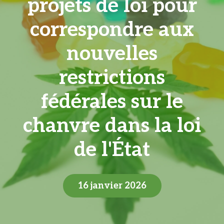
projets de loi pour
correspondre aux
nouvelles
restrictions
fédérales sur le
chanvre dans la loi
de l'État
16 janvier 2026