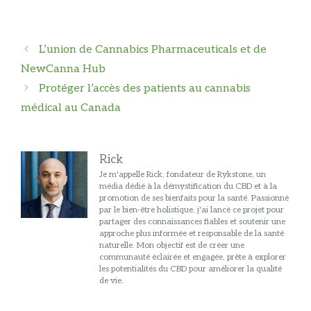
Navigation
L’union de Cannabics Pharmaceuticals et de
des
NewCanna Hub
articles
Protéger l’accès des patients au cannabis
médical au Canada
Rick
Je m'appelle Rick, fondateur de Rykstone, un
média dédié à la démystification du CBD et à la
promotion de ses bienfaits pour la santé. Passionné
par le bien-être holistique, j'ai lancé ce projet pour
partager des connaissances fiables et soutenir une
approche plus informée et responsable de la santé
naturelle. Mon objectif est de créer une
communauté éclairée et engagée, prête à explorer
les potentialités du CBD pour améliorer la qualité
de vie.