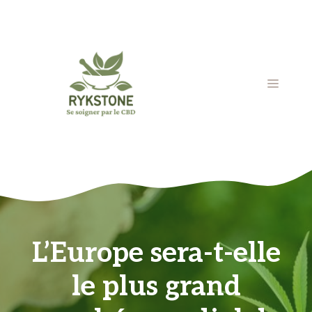
Aller
au
contenu
MENU
L’Europe sera-t-elle
le plus grand