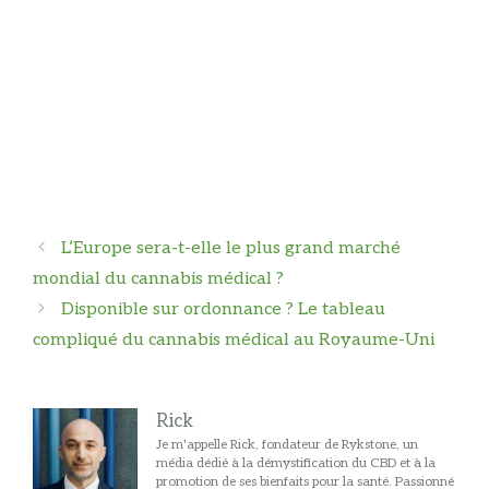
Navigation
L’Europe sera-t-elle le plus grand marché
des
mondial du cannabis médical ?
articles
Disponible sur ordonnance ? Le tableau
compliqué du cannabis médical au Royaume-Uni
Rick
Je m'appelle Rick, fondateur de Rykstone, un
média dédié à la démystification du CBD et à la
promotion de ses bienfaits pour la santé. Passionné