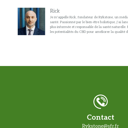
Rick
Je m'appelle Rick, fondateur de Rykstone, un média
santé. Passionné par le bien-être holistique, j'ai l
plus informée et responsable de la santé naturelle
les potentialités du CBD pour améliorer la qualité d
Contact
Rykstone@sfr.fr