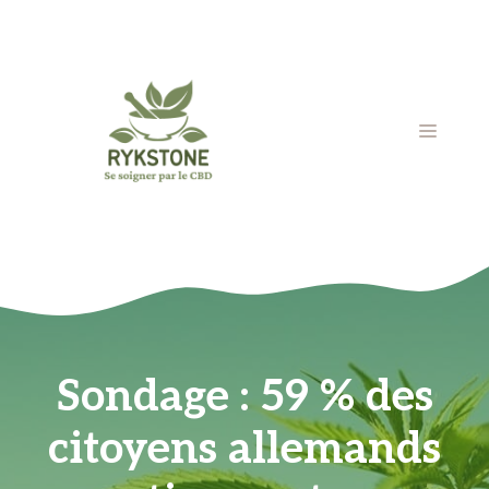
Aller
au
contenu
MENU
Sondage : 59 % des
citoyens allemands