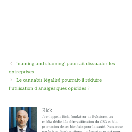
Navigation
‘naming and shaming’ pourrait dissuader les
des
entreprises
articles
Le cannabis légalisé pourrait-il réduire
l’utilisation d’analgésiques opioïdes ?
Rick
Je m'appelle Rick, fondateur de Rykstone, un
média dédié à la démystification du CBD et à la
promotion de ses bienfaits pour la santé. Passionné
par le bien-être holistique, j'ai lancé ce projet pour