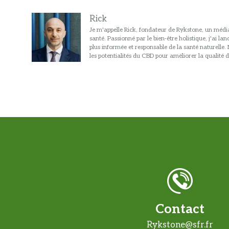
Rick
Je m'appelle Rick, fondateur de Rykstone, un média
santé. Passionné par le bien-être holistique, j'ai l
plus informée et responsable de la santé naturelle
les potentialités du CBD pour améliorer la qualité d
Contact
Rykstone@sfr.fr