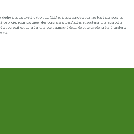
 dédié à la démystification du CBD et à la promotion de ses bienfaits pour la
ancé ce projet pour partager des connaissances fiables et soutenir une approche
. Mon objectif est de créer une communauté éclairée et engagée, prête à explorer
e vie.