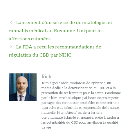
Navigation
Lancement d’un service de dermatologie au
des
cannabis médical au Royaume-Uni pour les
articles
affections cutanées
La FDA a reçu les recommandations de
régulation du CBD par NlHC
Rick
Je m'appelle Rick, fondateur de Rykstone, un
média dédié à la démystification du CBD et à la
promotion de ses bienfaits pour la santé. Passionné
par le bien-être holistique, j'ai lancé ce projet pour
partager des connaissances fiables et soutenir une
approche plus informée et responsable de la santé
naturelle. Mon objectif est de créer une
communauté éclairée et engagée, prête à explorer
les potentialités du CBD pour améliorer la qualité
de vie.