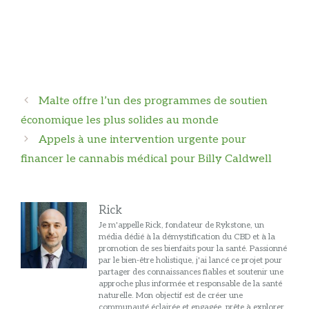
Navigation
Malte offre l’un des programmes de soutien
des
économique les plus solides au monde
articles
Appels à une intervention urgente pour
financer le cannabis médical pour Billy Caldwell
Rick
Je m'appelle Rick, fondateur de Rykstone, un
média dédié à la démystification du CBD et à la
promotion de ses bienfaits pour la santé. Passionné
par le bien-être holistique, j'ai lancé ce projet pour
partager des connaissances fiables et soutenir une
approche plus informée et responsable de la santé
naturelle. Mon objectif est de créer une
communauté éclairée et engagée, prête à explorer