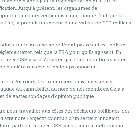
 manière d’appliquer la réglementation du CBD, et
fication. Jusqu’à présent, les organismes de
roche non interventionniste qui, comme l’indique la
ni), a produit un secteur d’une valeur de 300 millions
roduits sur le marché ne reflètent pas ce qui est indiqué
réglementation tels que la FSA pour qu’ils agissent. En
iat avec GRS vise à s’assurer que leurs membres sont en
 de manière correcte et en temps opportun.
ré : « Au cours des six derniers mois, nous avons
tannique du cannabidiol au nom de nos membres. Cela a
et de vastes sondages d’opinion publique.
ire pour travailler aux côtés des décideurs politiques, des
 d’atteindre l’objectif commun d’un secteur innovant,
. Notre partenariat avec GRS jouera un rôle déterminant