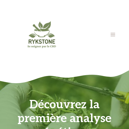
Aller
au
contenu
MENU
Découvrez la
première analyse