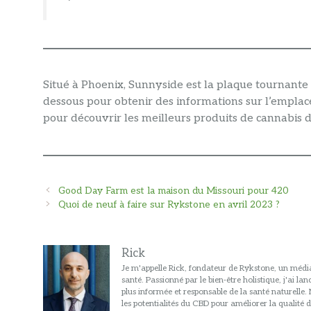
Situé à Phoenix, Sunnyside est la plaque tournante d
dessous pour obtenir des informations sur l’emplace
pour découvrir les meilleurs produits de cannabis d
Navigation
Good Day Farm est la maison du Missouri pour 420
des
Quoi de neuf à faire sur Rykstone en avril 2023 ?
articles
Rick
Je m'appelle Rick, fondateur de Rykstone, un média
santé. Passionné par le bien-être holistique, j'ai l
plus informée et responsable de la santé naturelle
les potentialités du CBD pour améliorer la qualité d