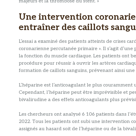
majeurs et la thrombose du stent. »
Une intervention coronari
entraîner des caillots sang
L’essai a examiné des patients atteints de crises ca
coronarienne percutanée primaire ». Il s’agit d’un
la fonction du muscle cardiaque. Les patients ont b
procédure pour réussir à ouvrir les artères cardi
formation de caillots sanguins, prévenant ainsi une 
L’héparine est l’anticoagulant le plus couramment 
Cependant, l’héparine peut être imprévisible et peu
bivalirudine a des effets anticoagulants plus prévisi
Les chercheurs ont analysé 6 106 patients dans l’étu
2022. Tous les patients ont subi une intervention c
assignés au hasard soit de l’héparine ou de la bival