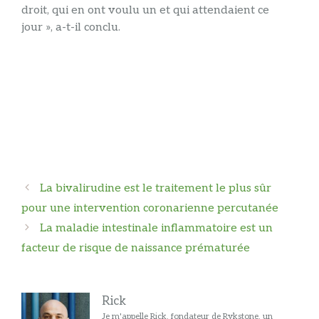
droit, qui en ont voulu un et qui attendaient ce
jour », a-t-il conclu.
Navigation
La bivalirudine est le traitement le plus sûr
des
pour une intervention coronarienne percutanée
articles
La maladie intestinale inflammatoire est un
facteur de risque de naissance prématurée
Rick
Je m'appelle Rick, fondateur de Rykstone, un