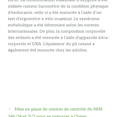
KIHD. La consommation maximale d’oxygène a été
utilisée comme baromètre de la condition physique
d’endurance, celle-ci a été mesurée à l’aide d’un
test d’ergomètre à vélo maximal. Le syndrome
métabolique a été déterminé selon les normes
internationales. De plus, la composition corporelle
des enfants a été mesurée à l’aide d’appareils intra-
corporels et DXA. L’épaisseur du pli cutané a
également été mesurée chez les adultes.
Navigation
Mise en place de centres de contrôle du NHS
des
24h/24 et 7j/7 pour se préparer à l’hiver