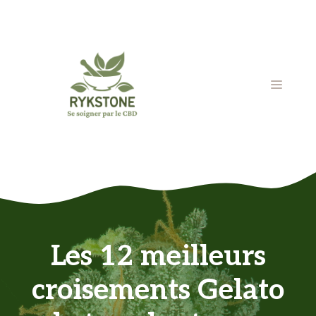
Aller
au
contenu
MENU
Les 12 meilleurs
croisements Gelato