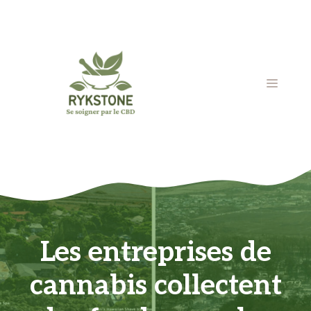
Aller
au
contenu
MENU
Les entreprises de
cannabis collectent