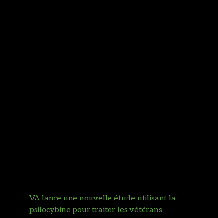
promotion de ses bienfaits pour la santé. Passionné
par le bien-être holistique, j'ai lancé ce projet pour
partager des connaissances fiables et soutenir une
approche plus informée et responsable de la santé
naturelle. Mon objectif est de créer une
communauté éclairée et engagée, prête à explorer
les potentialités du CBD pour améliorer la qualité
de vie.
Rechercher
Rechercher
Articles récents
VA lance une nouvelle étude utilisant la
psilocybine pour traiter les vétérans