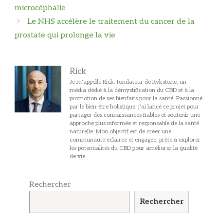
des
microcéphalie
articles
Le NHS accélère le traitement du cancer de la
prostate qui prolonge la vie
Rick
Je m'appelle Rick, fondateur de Rykstone, un
média dédié à la démystification du CBD et à la
promotion de ses bienfaits pour la santé. Passionné
par le bien-être holistique, j'ai lancé ce projet pour
partager des connaissances fiables et soutenir une
approche plus informée et responsable de la santé
naturelle. Mon objectif est de créer une
communauté éclairée et engagée, prête à explorer
les potentialités du CBD pour améliorer la qualité
de vie.
Rechercher
Rechercher