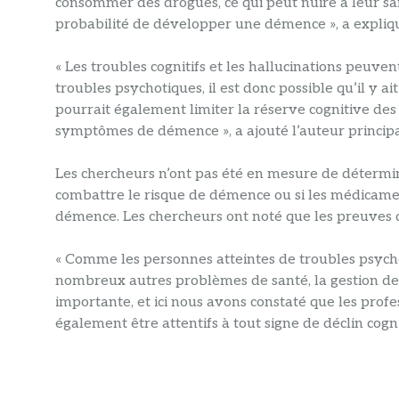
consommer des drogues, ce qui peut nuire à leur s
probabilité de développer une démence », a expliqu
« Les troubles cognitifs et les hallucinations peuve
troubles psychotiques, il est donc possible qu’il y a
pourrait également limiter la réserve cognitive de
symptômes de démence », a ajouté l’auteur principal
Les chercheurs n’ont pas été en mesure de détermin
combattre le risque de démence ou si les médicame
démence. Les chercheurs ont noté que les preuves des
« Comme les personnes atteintes de troubles psycho
nombreux autres problèmes de santé, la gestion de 
importante, et ici nous avons constaté que les profe
également être attentifs à tout signe de déclin cognit