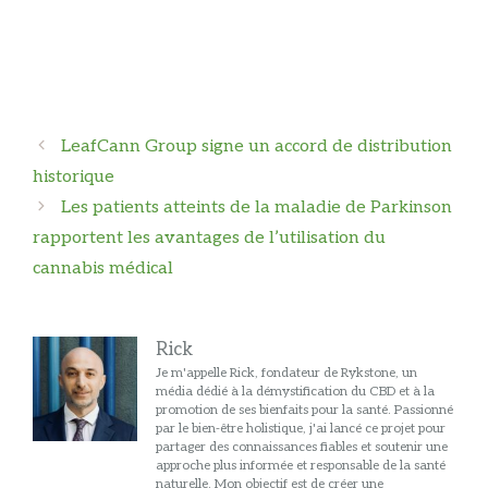
Navigation
LeafCann Group signe un accord de distribution
des
historique
articles
Les patients atteints de la maladie de Parkinson
rapportent les avantages de l’utilisation du
cannabis médical
Rick
Je m'appelle Rick, fondateur de Rykstone, un
média dédié à la démystification du CBD et à la
promotion de ses bienfaits pour la santé. Passionné
par le bien-être holistique, j'ai lancé ce projet pour
partager des connaissances fiables et soutenir une
approche plus informée et responsable de la santé
naturelle. Mon objectif est de créer une