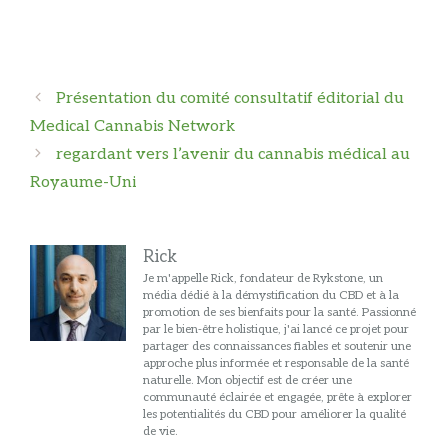
Navigation
Présentation du comité consultatif éditorial du
des
Medical Cannabis Network
articles
regardant vers l’avenir du cannabis médical au
Royaume-Uni
Rick
Je m'appelle Rick, fondateur de Rykstone, un
média dédié à la démystification du CBD et à la
promotion de ses bienfaits pour la santé. Passionné
par le bien-être holistique, j'ai lancé ce projet pour
partager des connaissances fiables et soutenir une
approche plus informée et responsable de la santé
naturelle. Mon objectif est de créer une
communauté éclairée et engagée, prête à explorer
les potentialités du CBD pour améliorer la qualité
de vie.