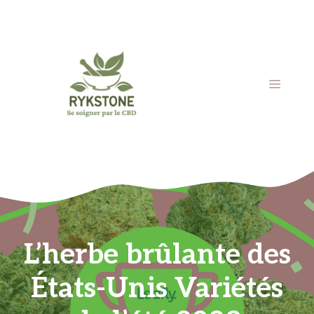
Aller
au
contenu
MENU
L’herbe brûlante des
États-Unis Variétés