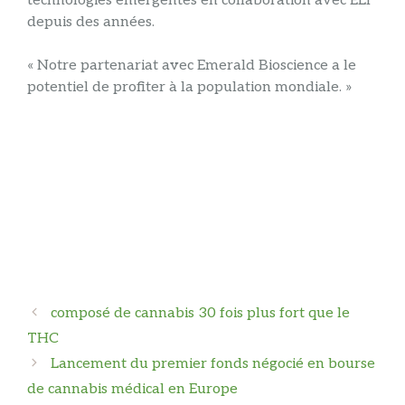
technologies émergentes en collaboration avec ELI
depuis des années.
« Notre partenariat avec Emerald Bioscience a le
potentiel de profiter à la population mondiale. »
Navigation
composé de cannabis 30 fois plus fort que le
des
THC
articles
Lancement du premier fonds négocié en bourse
de cannabis médical en Europe