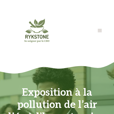
Aller
au
contenu
MENU
Exposition à la
pollution de l’air